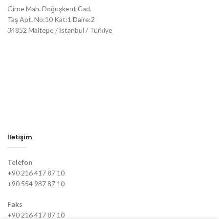
Girne Mah. Doğuşkent Cad.
Taş Apt. No:10 Kat:1 Daire:2
34852 Maltepe / İstanbul / Türkiye
İletişim
Telefon
+90 216 417 87 10
+90 554 987 87 10
Faks
+90 216 417 87 10