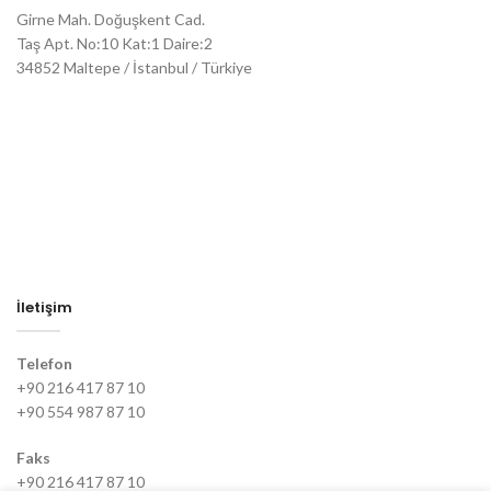
Girne Mah. Doğuşkent Cad.
Taş Apt. No:10 Kat:1 Daire:2
34852 Maltepe / İstanbul / Türkiye
İletişim
Telefon
+90 216 417 87 10
+90 554 987 87 10
Faks
+90 216 417 87 10