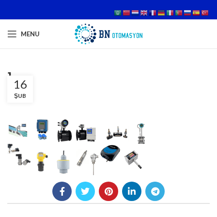
MENU
1
16
ŞUB