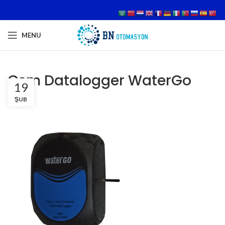
MENU
Gsm Datalogger WaterGo
19
ŞUB