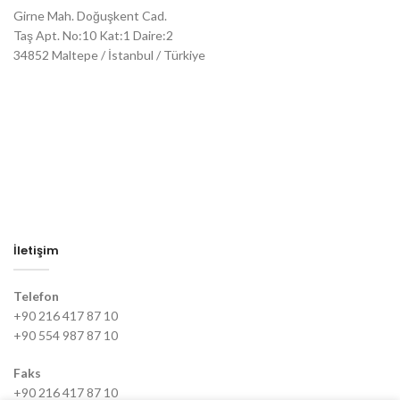
Girne Mah. Doğuşkent Cad.
Taş Apt. No:10 Kat:1 Daire:2
34852 Maltepe / İstanbul / Türkiye
İletişim
Telefon
+90 216 417 87 10
+90 554 987 87 10
Faks
+90 216 417 87 10