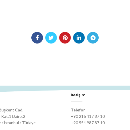
İletişim
ğuşkent Cad.
Telefon
 Kat:1 Daire:2
+90 216 417 87 10
/ İstanbul / Türkiye
+90 554 987 87 10