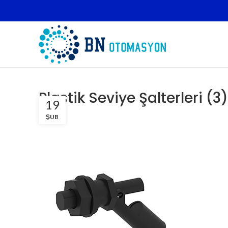
Plastik Seviye Şalterleri (3)
19
ŞUB