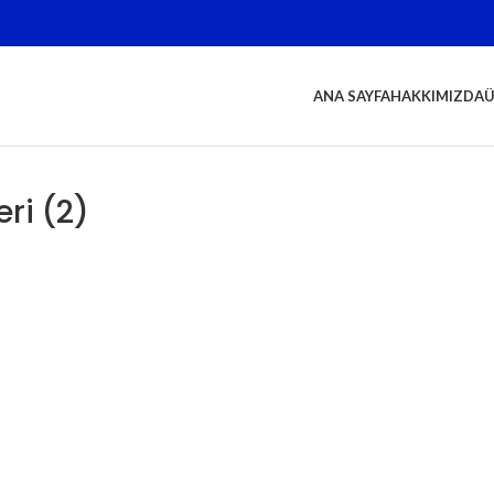
ANA SAYFA
HAKKIMIZDA
Ü
ri (2)