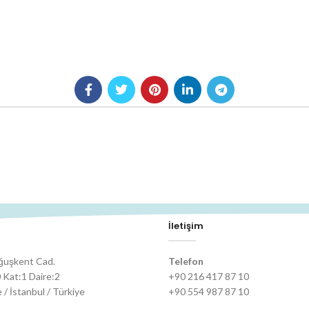
İletişim
ğuşkent Cad.
Telefon
 Kat:1 Daire:2
+90 216 417 87 10
/ İstanbul / Türkiye
+90 554 987 87 10